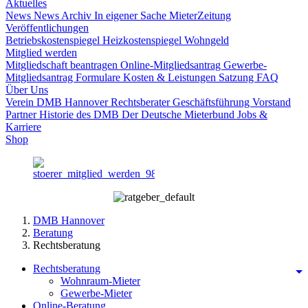
Aktuelles
News
News Archiv
In eigener Sache
MieterZeitung
Veröffentlichungen
Betriebskostenspiegel
Heizkostenspiegel
Wohngeld
Mitglied werden
Mitgliedschaft beantragen
Online-Mitgliedsantrag
Gewerbe-
Mitgliedsantrag
Formulare
Kosten & Leistungen
Satzung
FAQ
Über Uns
Verein DMB Hannover
Rechtsberater
Geschäftsführung
Vorstand
Partner
Historie des DMB
Der Deutsche Mieterbund
Jobs &
Karriere
Shop
DMB Hannover
Beratung
Rechtsberatung
Rechtsberatung
Wohnraum-Mieter
Gewerbe-Mieter
Online-Beratung