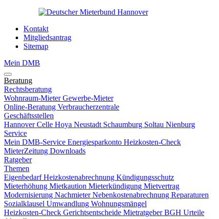
Kontakt
Mitgliedsantrag
Sitemap
Mein DMB
Beratung
Rechtsberatung
Wohnraum-Mieter
Gewerbe-Mieter
Online-Beratung
Verbraucherzentrale
Geschäftsstellen
Hannover
Celle
Hoya
Neustadt
Schaumburg
Soltau
Nienburg
Service
Mein DMB-Service
Energiesparkonto
Heizkosten-Check
MieterZeitung
Downloads
Ratgeber
Themen
Eigenbedarf
Heizkostenabrechnung
Kündigungsschutz
Mieterhöhung
Mietkaution
Mieterkündigung
Mietvertrag
Modernisierung
Nachmieter
Nebenkostenabrechnung
Reparaturen
Sozialklausel
Umwandlung
Wohnungsmängel
Heizkosten-Check
Gerichtsentscheide
Mietratgeber
BGH Urteile